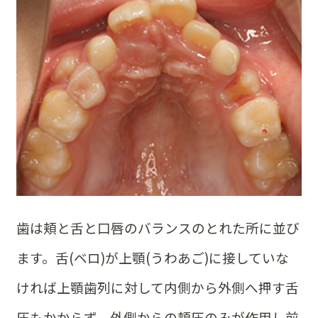
歯は頬と舌と口唇のバランスのとれた所に並び
ます。舌(ベロ)が上顎(うわあご)に接していな
ければ上顎歯列に対して内側から外側へ押す舌
圧もかからず、外側からの頬圧のみが作用し前